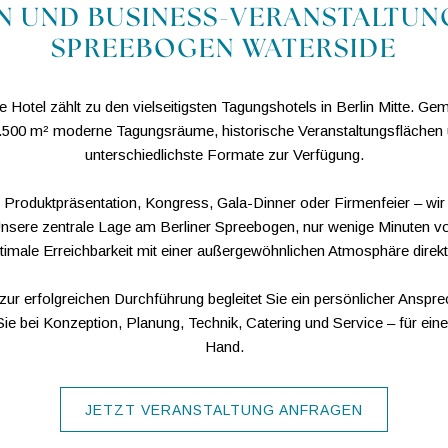
 UND BUSINESS-VERANSTALTUN
SPREEBOGEN WATERSIDE
otel zählt zu den vielseitigsten Tagungshotels in Berlin Mitte. 
.500 m² moderne Tagungsräume, historische Veranstaltungsflächen un
unterschiedlichste Formate zur Verfügung.
 Produktpräsentation, Kongress, Gala-Dinner oder Firmenfeier – w
Unsere zentrale Lage am Berliner Spreebogen, nur wenige Minuten v
timale Erreichbarkeit mit einer außergewöhnlichen Atmosphäre dire
zur erfolgreichen Durchführung begleitet Sie ein persönlicher Anspr
ie bei Konzeption, Planung, Technik, Catering und Service – für ein
Hand.
JETZT VERANSTALTUNG ANFRAGEN