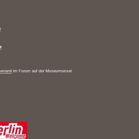
e
e
henamt
im Forum auf der Museumsinsel.