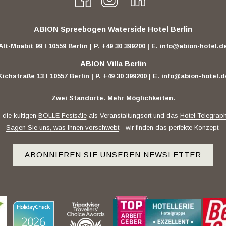
ABION Spreebogen Waterside Hotel Berlin
Alt-Moabit 99 I 10559 Berlin | P.
+49 30 399200
| E.
info@abion-hotel.d
ABION Villa Berlin
Kichstraße 13 I 10557 Berlin | P.
+49 30 399200
| E.
info@abion-hotel.d
Zwei Standorte. Mehr Möglichkeiten.
 die kultigen
BOLLE Festsäle
als Veranstaltungsort und das
Hotel Telegrap
Sagen Sie uns, was Ihnen vorschwebt
- wir finden das perfekte Konzept.
ABONNIEREN SIE UNSEREN NEWSLETTER